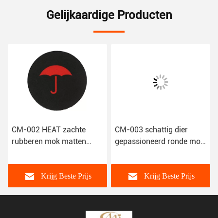
Gelijkaardige Producten
CM-002 HEAT zachte
CM-003 schattig dier
rubberen mok matten
gepassioneerd ronde mok
koffiebeker bar coasters
matten koffie mok bar
drankcoasters
coasters
Krijg Beste Prijs
Krijg Beste Prijs