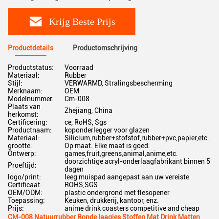
Krijg Beste Prijs
Productdetails
Productomschrijving
Productstatus:
Voorraad
Materiaal:
Rubber
Stijl:
VERWARMD, Stralingsbescherming
Merknaam:
OEM
Modelnummer:
Cm-008
Plaats van
Zhejiang, China
herkomst:
Certificering:
ce, RoHS, Sgs
Productnaam:
koponderlegger voor glazen
Materiaal:
Silicium,rubber+stofstof,rubber+pvc,papier,etc.
grootte:
Op maat. Elke maat is goed.
Ontwerp:
games,fruit,greens,animal,anime,etc.
doorzichtige acryl-onderlaagfabrikant binnen 5
Proeftijd:
dagen
logo/print:
leeg muispad aangepast aan uw vereiste
Certificaat:
ROHS,SGS
OEM/ODM:
plastic ondergrond met flesopener
Toepassing:
Keuken, drukkerij, kantoor, enz.
Prijs:
anime drink coasters competitive and cheap
CM-008 Natuurrubber Ronde laagjes Stoffen Mat Drink Matten