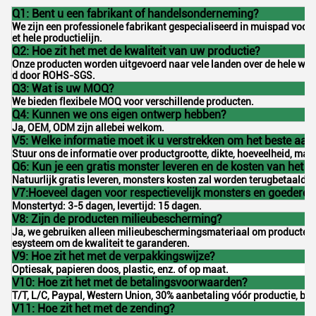
Q1: Bent u een fabrikant of handelsonderneming?
We zijn een professionele fabrikant gespecialiseerd in muispad voo
et hele productielijn.
Q2: Hoe zit het met de kwaliteit van uw productie?
Onze producten worden uitgevoerd naar vele landen over de hele werel
d door ROHS-SGS.
Q3: Wat is uw MOQ?
We bieden flexibele MOQ voor verschillende producten.
Q4: Kunnen we ons eigen ontwerp hebben?
Ja, OEM, ODM zijn allebei welkom.
V5: Welke informatie moet ik u verstrekken om het beste aanb
Stuur ons de informatie over productgrootte, dikte, hoeveelheid, mate
Q6: Kun je een gratis monster leveren en de kosten van het 
Natuurlijk gratis leveren, monsters kosten zal worden terugbetaald o
V7:Hoeveel dagen voor respectievelijk monsters en goederen
Monstertyd: 3-5 dagen, levertijd: 15 dagen.
V8: Zijn de producten milieubescherming?
Ja, we gebruiken alleen milieubeschermingsmateriaal om producten t
esysteem om de kwaliteit te garanderen.
V9: Hoe zit het met de verpakkingswijze?
Optiesak, papieren doos, plastic, enz. of op maat.
V10: Hoe zit het met de betalingsvoorwaarden?
T/T, L/C, Paypal, Western Union, 30% aanbetaling vóór productie, ba
V11: Hoe zit het met de zending?