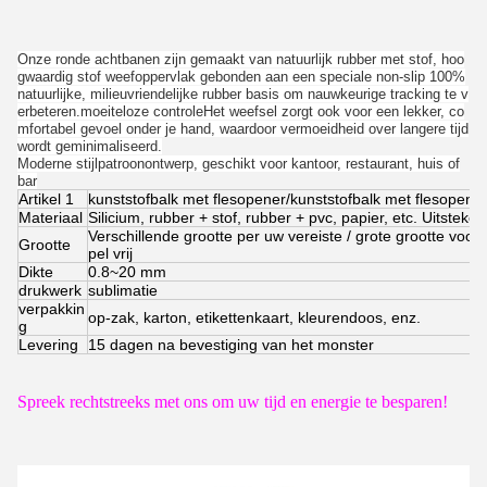
Onze ronde achtbanen zijn gemaakt van natuurlijk rubber met stof, hoo
gwaardig stof weefoppervlak gebonden aan een speciale non-slip 100%
natuurlijke, milieuvriendelijke rubber basis om nauwkeurige tracking te v
erbeteren.moeiteloze controleHet weefsel zorgt ook voor een lekker, co
mfortabel gevoel onder je hand, waardoor vermoeidheid over langere tijd
wordt geminimaliseerd.
Moderne stijlpatroonontwerp, geschikt voor kantoor, restaurant, huis of
bar
Artikel 1
kunststofbalk met flesopener/kunststofbalk met flesopene
Materiaal
Silicium, rubber + stof, rubber + pvc, papier, etc. Uitstek
Verschillende grootte per uw vereiste / grote grootte voor
Grootte
pel vrij
Dikte
0.8~20 mm
drukwerk
sublimatie
verpakkin
op-zak, karton, etikettenkaart, kleurendoos, enz.
g
Levering
15 dagen na bevestiging van het monster
Spreek rechtstreeks met ons om uw tijd en energie te besparen!