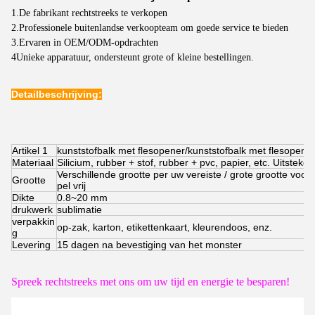
1.De fabrikant rechtstreeks te verkopen
2.Professionele buitenlandse verkoopteam om goede service te bieden
3.Ervaren in OEM/ODM-opdrachten
4Unieke apparatuur, ondersteunt grote of kleine bestellingen.
Detailbeschrijving:
Artikel 1
kunststofbalk met flesopener/kunststofbalk met flesopene
Materiaal
Silicium, rubber + stof, rubber + pvc, papier, etc. Uitstek
Verschillende grootte per uw vereiste / grote grootte voor
Grootte
pel vrij
Dikte
0.8~20 mm
drukwerk
sublimatie
verpakkin
op-zak, karton, etikettenkaart, kleurendoos, enz.
g
Levering
15 dagen na bevestiging van het monster
Spreek rechtstreeks met ons om uw tijd en energie te besparen!