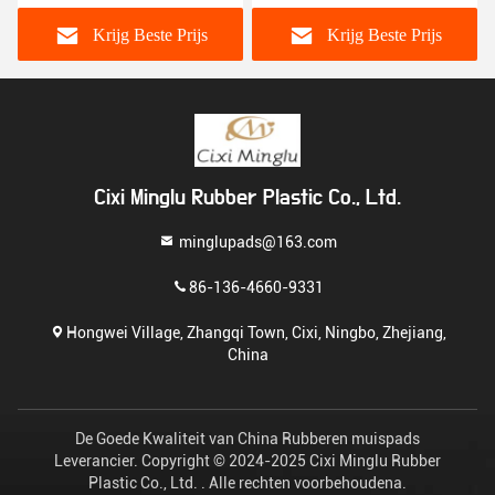
oasters
coasters
Krijg Beste Prijs
Krijg Beste Prijs
Kr
Cixi Minglu Rubber Plastic Co., Ltd.
minglupads@163.com
86-136-4660-9331
Hongwei Village, Zhangqi Town, Cixi, Ningbo, Zhejiang,
China
De Goede Kwaliteit van China Rubberen muispads
Leverancier. Copyright © 2024-2025 Cixi Minglu Rubber
Plastic Co., Ltd. . Alle rechten voorbehoudena.