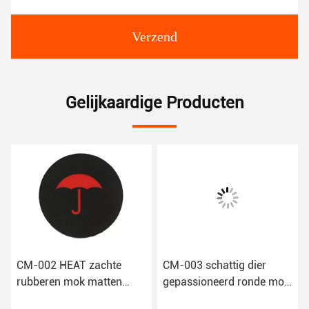
Verzend
Gelijkaardige Producten
2 HEAT zachte
CM-003 schattig dier
Natuurrub
en mok matten
gepassioneerd ronde mok
drinkcoas
beker bar coasters
matten koffie mok bar
stijl Patr