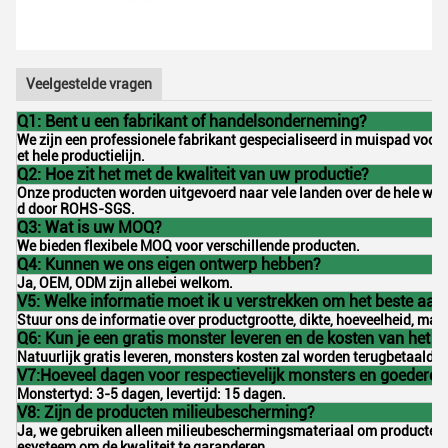
Veelgestelde vragen
Q1: Bent u een fabrikant of handelsonderneming?
We zijn een professionele fabrikant gespecialiseerd in muispad voo
et hele productielijn.
Q2: Hoe zit het met de kwaliteit van uw productie?
Onze producten worden uitgevoerd naar vele landen over de hele werel
d door ROHS-SGS.
Q3: Wat is uw MOQ?
We bieden flexibele MOQ voor verschillende producten.
Q4: Kunnen we ons eigen ontwerp hebben?
Ja, OEM, ODM zijn allebei welkom.
V5: Welke informatie moet ik u verstrekken om het beste aanb
Stuur ons de informatie over productgrootte, dikte, hoeveelheid, mate
Q6: Kun je een gratis monster leveren en de kosten van het 
Natuurlijk gratis leveren, monsters kosten zal worden terugbetaald o
V7:Hoeveel dagen voor respectievelijk monsters en goederen
Monstertyd: 3-5 dagen, levertijd: 15 dagen.
V8: Zijn de producten milieubescherming?
Ja, we gebruiken alleen milieubeschermingsmateriaal om producten t
esysteem om de kwaliteit te garanderen.