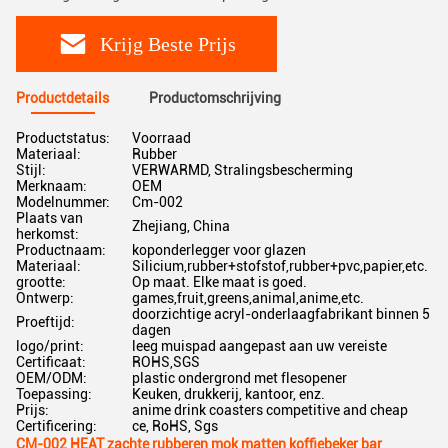
Krijg Beste Prijs
Productdetails
Productomschrijving
Productstatus:
Voorraad
Materiaal:
Rubber
Stijl:
VERWARMD, Stralingsbescherming
Merknaam:
OEM
Modelnummer:
Cm-002
Plaats van
Zhejiang, China
herkomst:
Productnaam:
koponderlegger voor glazen
Materiaal:
Silicium,rubber+stofstof,rubber+pvc,papier,etc.
grootte:
Op maat. Elke maat is goed.
Ontwerp:
games,fruit,greens,animal,anime,etc.
doorzichtige acryl-onderlaagfabrikant binnen 5
Proeftijd:
dagen
logo/print:
leeg muispad aangepast aan uw vereiste
Certificaat:
ROHS,SGS
OEM/ODM:
plastic ondergrond met flesopener
Toepassing:
Keuken, drukkerij, kantoor, enz.
Prijs:
anime drink coasters competitive and cheap
Certificering:
ce, RoHS, Sgs
CM-002 HEAT zachte rubberen mok matten koffiebeker bar