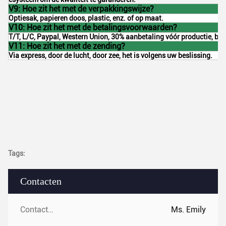
V9: Hoe zit het met de verpakkingswijze?
Optiesak, papieren doos, plastic, enz. of op maat.
V10: Hoe zit het met de betalingsvoorwaarden?
T/T, L/C, Paypal, Western Union, 30% aanbetaling vóór productie, ba
V11: Hoe zit het met de zending?
Via express, door de lucht, door zee, het is volgens uw beslissing.
Tags:
Contacten
Contacten:
Ms. Emily