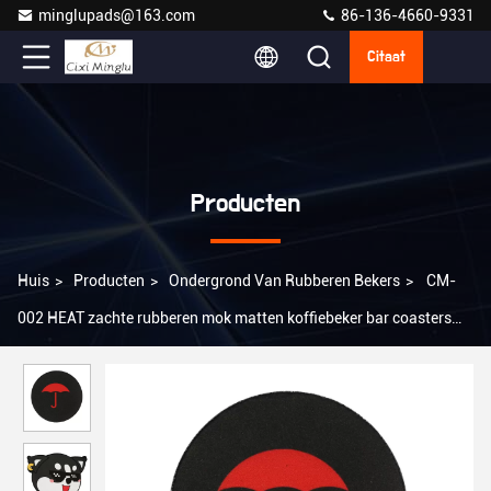
minglupads@163.com
86-136-4660-9331
Citaat
Producten
Huis
>
Producten
>
Ondergrond Van Rubberen Bekers
>
CM-
002 HEAT zachte rubberen mok matten koffiebeker bar coasters
drankcoasters