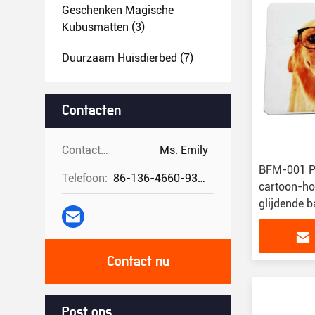
Geschenken Magische
Kubusmatten
(3)
Duurzaam Huisdierbed
(7)
Contacten
Contacten:
Ms. Emily
BFM-001 Pe
Telefoon:
86-136-4660-9331
cartoon-ho
glijdende 
Contact nu
Post ons