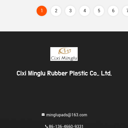
1
2
3
4
5
6
Cixi Minglu Rubber Plastic Co., Ltd.
minglupads@163.com
86-136-4660-9331