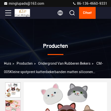
minglupads@163.com
86-136-4660-9331
Citaat
Producten
Huis
>
Producten
>
Ondergrond Van Rubberen Bekers
>
CM-
005Kleine spotprent kattenbekerbanden matten siliconen
rubberen bandenbanden verwarmer