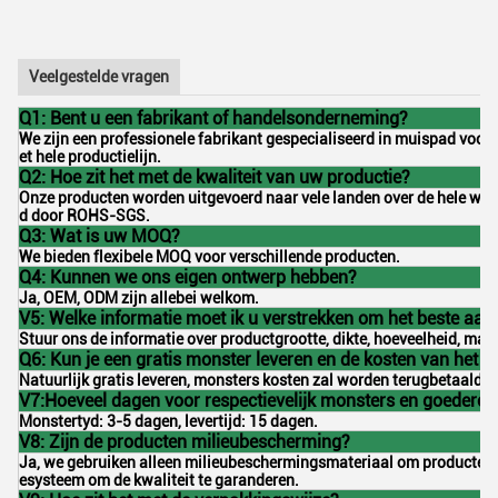
Veelgestelde vragen
Q1: Bent u een fabrikant of handelsonderneming?
We zijn een professionele fabrikant gespecialiseerd in muispad voo
et hele productielijn.
Q2: Hoe zit het met de kwaliteit van uw productie?
Onze producten worden uitgevoerd naar vele landen over de hele werel
d door ROHS-SGS.
Q3: Wat is uw MOQ?
We bieden flexibele MOQ voor verschillende producten.
Q4: Kunnen we ons eigen ontwerp hebben?
Ja, OEM, ODM zijn allebei welkom.
V5: Welke informatie moet ik u verstrekken om het beste aanb
Stuur ons de informatie over productgrootte, dikte, hoeveelheid, mate
Q6: Kun je een gratis monster leveren en de kosten van het 
Natuurlijk gratis leveren, monsters kosten zal worden terugbetaald o
V7:Hoeveel dagen voor respectievelijk monsters en goederen
Monstertyd: 3-5 dagen, levertijd: 15 dagen.
V8: Zijn de producten milieubescherming?
Ja, we gebruiken alleen milieubeschermingsmateriaal om producten t
esysteem om de kwaliteit te garanderen.