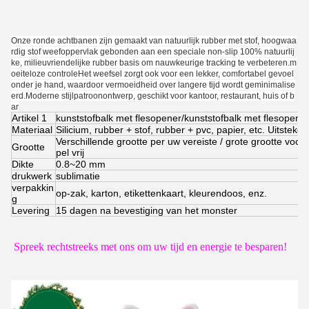
Onze ronde achtbanen zijn gemaakt van natuurlijk rubber met stof, hoogwaa
rdig stof weefoppervlak gebonden aan een speciale non-slip 100% natuurlij
ke, milieuvriendelijke rubber basis om nauwkeurige tracking te verbeteren.m
oeiteloze controleHet weefsel zorgt ook voor een lekker, comfortabel gevoel
onder je hand, waardoor vermoeidheid over langere tijd wordt geminimalise
erd.
Moderne stijlpatroonontwerp, geschikt voor kantoor, restaurant, huis of b
ar
Artikel 1
kunststofbalk met flesopener/kunststofbalk met flesopene
Materiaal
Silicium, rubber + stof, rubber + pvc, papier, etc. Uitstek
Verschillende grootte per uw vereiste / grote grootte voor
Grootte
pel vrij
Dikte
0.8~20 mm
drukwerk
sublimatie
verpakkin
op-zak, karton, etikettenkaart, kleurendoos, enz.
g
Levering
15 dagen na bevestiging van het monster
Spreek rechtstreeks met ons om uw tijd en energie te besparen!