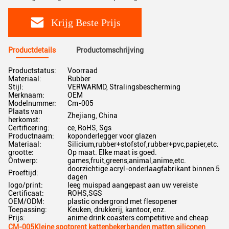
Krijg Beste Prijs
Productdetails
Productomschrijving
Productstatus:
Voorraad
Materiaal:
Rubber
Stijl:
VERWARMD, Stralingsbescherming
Merknaam:
OEM
Modelnummer:
Cm-005
Plaats van
Zhejiang, China
herkomst:
Certificering:
ce, RoHS, Sgs
Productnaam:
koponderlegger voor glazen
Materiaal:
Silicium,rubber+stofstof,rubber+pvc,papier,etc.
grootte:
Op maat. Elke maat is goed.
Ontwerp:
games,fruit,greens,animal,anime,etc.
doorzichtige acryl-onderlaagfabrikant binnen 5
Proeftijd:
dagen
logo/print:
leeg muispad aangepast aan uw vereiste
Certificaat:
ROHS,SGS
OEM/ODM:
plastic ondergrond met flesopener
Toepassing:
Keuken, drukkerij, kantoor, enz.
Prijs:
anime drink coasters competitive and cheap
CM-005Kleine spotprent kattenbekerbanden matten siliconen