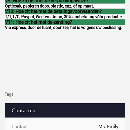
V9: Hoe zit het met de verpakkingswijze?
Optiesak, papieren doos, plastic, enz. of op maat.
V10: Hoe zit het met de betalingsvoorwaarden?
T/T, L/C, Paypal, Western Union, 30% aanbetaling vóór productie, ba
V11: Hoe zit het met de zending?
Via express, door de lucht, door zee, het is volgens uw beslissing.
Tags:
Contacten
Contacten:
Ms. Emily