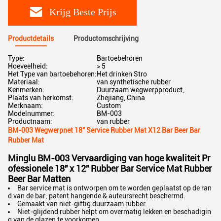
Krijg Beste Prijs
Productdetails
Productomschrijving
Type:
Bartoebehoren
Hoeveelheid:
> 5
Het Type van bartoebehoren:
Het drinken Stro
Materiaal:
van synthetische rubber
Kenmerken:
Duurzaam wegwerpproduct,
Plaats van herkomst:
Zhejiang, China
Merknaam:
Custom
Modelnummer:
BM-003
Productnaam:
van rubber
BM-003 Wegwerpnet 18" Service Rubber Mat X12 Bar Beer Bar
Rubber Mat
Minglu BM-003 Vervaardiging van hoge kwaliteit Pr
ofessionele 18" x 12" Rubber Bar Service Mat Rubber
Beer Bar Matten
Bar service mat is ontworpen om te worden geplaatst op de ran
d van de bar; patent hangende & auteursrecht beschermd.
Gemaakt van niet-giftig duurzaam rubber.
Niet-glijdend rubber helpt om overmatig lekken en beschadigin
g van de glazen te voorkomen.