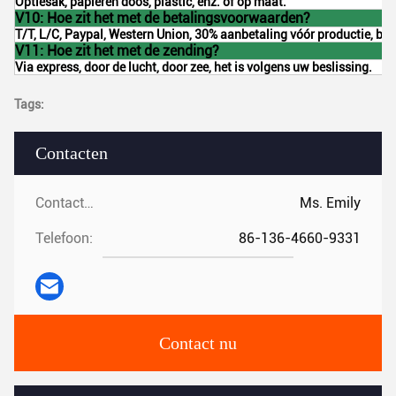
Optiesak, papieren doos, plastic, enz. of op maat.
V10: Hoe zit het met de betalingsvoorwaarden?
T/T, L/C, Paypal, Western Union, 30% aanbetaling vóór productie, ba
V11: Hoe zit het met de zending?
Via express, door de lucht, door zee, het is volgens uw beslissing.
Tags:
Contacten
Contacten:
Ms. Emily
Telefoon:
86-136-4660-9331
Contact nu