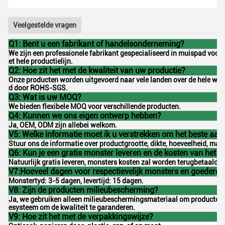
Veelgestelde vragen
Q1: Bent u een fabrikant of handelsonderneming?
We zijn een professionele fabrikant gespecialiseerd in muispad voo
et hele productielijn.
Q2: Hoe zit het met de kwaliteit van uw productie?
Onze producten worden uitgevoerd naar vele landen over de hele werel
d door ROHS-SGS.
Q3: Wat is uw MOQ?
We bieden flexibele MOQ voor verschillende producten.
Q4: Kunnen we ons eigen ontwerp hebben?
Ja, OEM, ODM zijn allebei welkom.
V5: Welke informatie moet ik u verstrekken om het beste aanb
Stuur ons de informatie over productgrootte, dikte, hoeveelheid, mate
Q6: Kun je een gratis monster leveren en de kosten van het 
Natuurlijk gratis leveren, monsters kosten zal worden terugbetaald o
V7:Hoeveel dagen voor respectievelijk monsters en goederen
Monstertyd: 3-5 dagen, levertijd: 15 dagen.
V8: Zijn de producten milieubescherming?
Ja, we gebruiken alleen milieubeschermingsmateriaal om producten t
esysteem om de kwaliteit te garanderen.
V9: Hoe zit het met de verpakkingswijze?