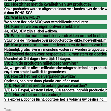
Q2: Hoe zit het met de kwaliteit van uw productie?
Onze producten worden uitgevoerd naar vele landen over de hele werel
d door ROHS-SGS.
Q3: Wat is uw MOQ?
We bieden flexibele MOQ voor verschillende producten.
Q4: Kunnen we ons eigen ontwerp hebben?
Ja, OEM, ODM zijn allebei welkom.
V5: Welke informatie moet ik u verstrekken om het beste aanb
Stuur ons de informatie over productgrootte, dikte, hoeveelheid, mate
Q6: Kun je een gratis monster leveren en de kosten van het 
Natuurlijk gratis leveren, monsters kosten zal worden terugbetaald o
V7:Hoeveel dagen voor respectievelijk monsters en goederen
Monstertyd: 3-5 dagen, levertijd: 15 dagen.
V8: Zijn de producten milieubescherming?
Ja, we gebruiken alleen milieubeschermingsmateriaal om producten t
esysteem om de kwaliteit te garanderen.
V9: Hoe zit het met de verpakkingswijze?
Optiesak, papieren doos, plastic, enz. of op maat.
V10: Hoe zit het met de betalingsvoorwaarden?
T/T, L/C, Paypal, Western Union, 30% aanbetaling vóór productie, ba
V11: Hoe zit het met de zending?
Via express, door de lucht, door zee, het is volgens uw beslissing.
Tags: