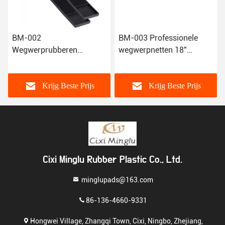
BM-002
BM-003 Professionele
Wegwerprubberen
wegwerpnetten 18"
barmatten, barserving
Service rubber mat X12
poedelmatten Restaurant
Bar Beer bar
Krijg Beste Prijs
Krijg Beste Prijs
Cixi Minglu Rubber Plastic Co., Ltd.
minglupads@163.com
86-136-4660-9331
Hongwei Village, Zhangqi Town, Cixi, Ningbo, Zhejiang,