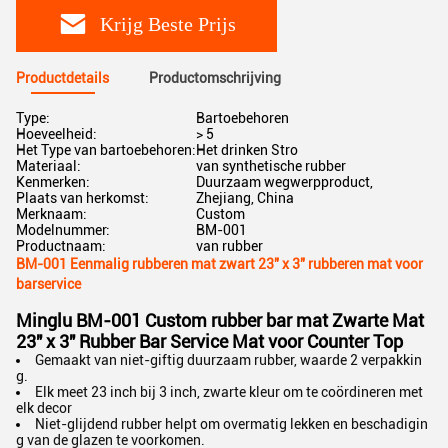
Krijg Beste Prijs
Productdetails
Productomschrijving
Type:
Bartoebehoren
Hoeveelheid:
> 5
Het Type van bartoebehoren:
Het drinken Stro
Materiaal:
van synthetische rubber
Kenmerken:
Duurzaam wegwerpproduct,
Plaats van herkomst:
Zhejiang, China
Merknaam:
Custom
Modelnummer:
BM-001
Productnaam:
van rubber
BM-001 Eenmalig rubberen mat zwart 23" x 3" rubberen mat voor
barservice
Minglu BM-001 Custom rubber bar mat Zwarte Mat
23" x 3" Rubber Bar Service Mat voor Counter Top
Gemaakt van niet-giftig duurzaam rubber, waarde 2 verpakkin
g.
Elk meet 23 inch bij 3 inch, zwarte kleur om te coördineren met
elk decor
Niet-glijdend rubber helpt om overmatig lekken en beschadigin
g van de glazen te voorkomen.