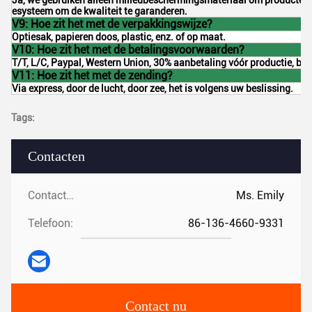
Ja, we gebruiken alleen milieubeschermingsmateriaal om producten t
esysteem om de kwaliteit te garanderen.
V9: Hoe zit het met de verpakkingswijze?
Optiesak, papieren doos, plastic, enz. of op maat.
V10: Hoe zit het met de betalingsvoorwaarden?
T/T, L/C, Paypal, Western Union, 30% aanbetaling vóór productie, ba
V11: Hoe zit het met de zending?
Via express, door de lucht, door zee, het is volgens uw beslissing.
Tags:
Contacten
Contacten:
Ms. Emily
Telefoon:
86-136-4660-9331
Contact nu