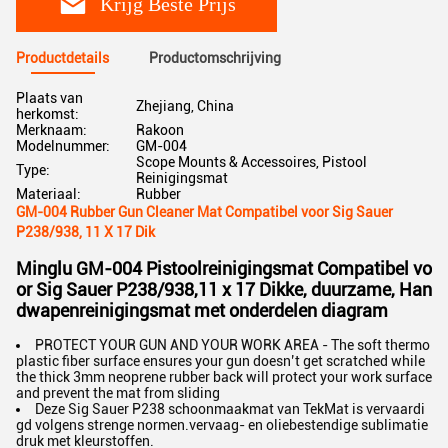
Krijg Beste Prijs
Productdetails
Productomschrijving
Plaats van
Zhejiang, China
herkomst:
Merknaam:
Rakoon
Modelnummer:
GM-004
Scope Mounts & Accessoires, Pistool
Type:
Reinigingsmat
Materiaal:
Rubber
GM-004 Rubber Gun Cleaner Mat Compatibel voor Sig Sauer
P238/938, 11 X 17 Dik
Minglu GM-004 Pistoolreinigingsmat Compatibel vo
or Sig Sauer P238/938,11 x 17 Dikke, duurzame, Han
dwapenreinigingsmat met onderdelen diagram
PROTECT YOUR GUN AND YOUR WORK AREA - The soft thermo
plastic fiber surface ensures your gun doesn’t get scratched while
the thick 3mm neoprene rubber back will protect your work surface
and prevent the mat from sliding
Deze Sig Sauer P238 schoonmaakmat van TekMat is vervaardi
gd volgens strenge normen.vervaag- en oliebestendige sublimatie
druk met kleurstoffen.