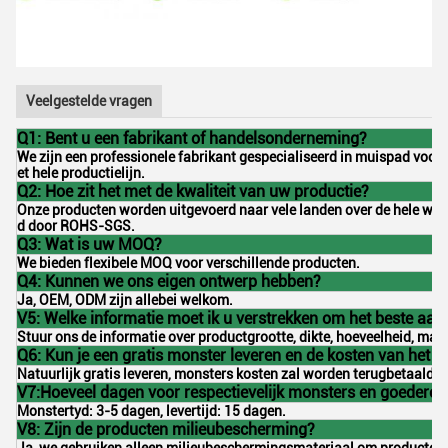
Veelgestelde vragen
Q1: Bent u een fabrikant of handelsonderneming?
We zijn een professionele fabrikant gespecialiseerd in muispad voo
et hele productielijn.
Q2: Hoe zit het met de kwaliteit van uw productie?
Onze producten worden uitgevoerd naar vele landen over de hele werel
d door ROHS-SGS.
Q3: Wat is uw MOQ?
We bieden flexibele MOQ voor verschillende producten.
Q4: Kunnen we ons eigen ontwerp hebben?
Ja, OEM, ODM zijn allebei welkom.
V5: Welke informatie moet ik u verstrekken om het beste aanb
Stuur ons de informatie over productgrootte, dikte, hoeveelheid, mate
Q6: Kun je een gratis monster leveren en de kosten van het 
Natuurlijk gratis leveren, monsters kosten zal worden terugbetaald o
V7:Hoeveel dagen voor respectievelijk monsters en goederen
Monstertyd: 3-5 dagen, levertijd: 15 dagen.
V8: Zijn de producten milieubescherming?