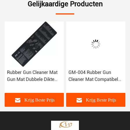
Gelijkaardige Producten
Rubber Gun Cleaner Mat
GM-004 Rubber Gun
Gun Mat Dubbele Dikte
Cleaner Mat Compatibel
Reiniger Mat Grootte 12"
voor Sig Sauer P238/938,
X36 inch
11 X 17 Dik
Krijg Beste Prijs
Krijg Beste Prijs