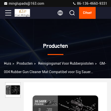
minglupads@163.com
86-136-4660-9331
Citaat
Producten
Huis
>
Producten
>
Reinigingsmat Voor Rubberpistolen
>
GM-
004 Rubber Gun Cleaner Mat Compatibel voor Sig Sauer
P238/938, 11 X 17 Dik