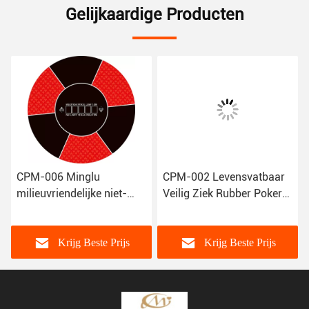
Gelijkaardige Producten
M-006 Minglu
CPM-002 Levensvatbaar
CPM-00
ieuvriendelijke niet-
Veilig Ziek Rubber Poker
/Duurz
tige ronde rubber
Tafel Mat Game Top
Poker
ino tafelmat
Cards Spelen Poker Mat
Game 
Krijg Beste Prijs
Krijg Beste Prijs