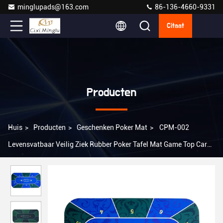
minglupads@163.com
86-136-4660-9331
Citaat
Producten
Huis
>
Producten
>
Geschenken Poker Mat
>
CPM-002
Levensvatbaar Veilig Ziek Rubber Poker Tafel Mat Game Top Cards
Spelen Poker Mat