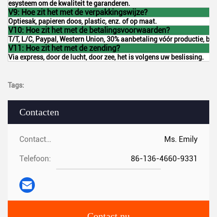
esysteem om de kwaliteit te garanderen.
V9: Hoe zit het met de verpakkingswijze?
Optiesak, papieren doos, plastic, enz. of op maat.
V10: Hoe zit het met de betalingsvoorwaarden?
T/T, L/C, Paypal, Western Union, 30% aanbetaling vóór productie, ba
V11: Hoe zit het met de zending?
Via express, door de lucht, door zee, het is volgens uw beslissing.
Tags:
Contacten
Contacten:
Ms. Emily
Telefoon:
86-136-4660-9331
Contact nu