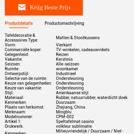
Krijg Beste Prijs
Productdetails
Productomschrijving
Tafeldecoratie &
Matten & Stootkussens
Accessoires Type:
Vorm:
Vierkant
Commerciële koper:
TV-winkelen, cadeauwinkels
Gelegenheid:
Reizen
Vakantie:
Kerstmis
Seizoen:
Alle-seizoen
Ruimte:
woonkamer
Ontwerpstijl:
Industrieel
Selectie van de ruimte:
Ondersteuning
Keuze van gelegenheden:
Ondersteuning
Keuze van vakantie:
Ondersteuning
Stijl:
Amerikaanse stijl
Materiaal:
Rubber, natuurrubber, waterdicht doek
Kenmerken:
Duurzaam
Plaats van herkomst:
Zhejiang, China
Merknaam:
Mingblu
Modelnummer:
CPM-002
Artikel 1:
Speltafelmat casino
Drukwerk:
volkleur sublimatie
Milieuvriendelijk / Duurzaam / Niet-
Kenmerken: