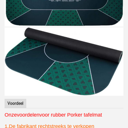
Voordeel
Onze
voordelen
voor rubber Porker tafelmat
1.De fabrikant rechtstreeks te verkopen