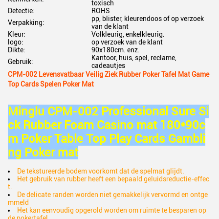
toxisch
Detectie:
ROHS
pp, blister, kleurendoos of op verzoek
Verpakking:
van de klant
Kleur:
Volkleurig, enkelkleurig.
logo:
op verzoek van de klant
Dikte:
90x180cm. enz.
Kantoor, huis, spel, reclame,
Gebruik:
cadeautjes
CPM-002 Levensvatbaar Veilig Ziek Rubber Poker Tafel Mat Game
Top Cards Spelen Poker Mat
Minglu CPM-002 Professional Sure Si
ck Rubber Foam Casino mat 180*90c
m Poker Table Top Play Cards Gambli
ng Poker mat
De tekstureerde bodem voorkomt dat de spelmat glijdt.
Het gebruik van rubber heeft een bepaald geluidsreductie-effec
t.
De delicate randen worden niet gemakkelijk vervormd en ontge
mmeld
Het kan eenvoudig opgerold worden om ruimte te besparen op
de pokertafel