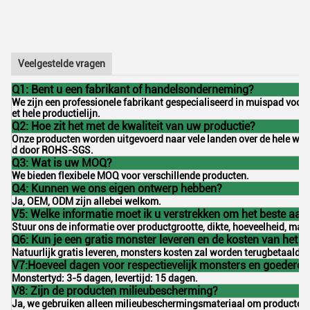
Veelgestelde vragen
Q1: Bent u een fabrikant of handelsonderneming?
We zijn een professionele fabrikant gespecialiseerd in muispad voo
et hele productielijn.
Q2: Hoe zit het met de kwaliteit van uw productie?
Onze producten worden uitgevoerd naar vele landen over de hele werel
d door ROHS-SGS.
Q3: Wat is uw MOQ?
We bieden flexibele MOQ voor verschillende producten.
Q4: Kunnen we ons eigen ontwerp hebben?
Ja, OEM, ODM zijn allebei welkom.
V5: Welke informatie moet ik u verstrekken om het beste aanb
Stuur ons de informatie over productgrootte, dikte, hoeveelheid, mate
Q6: Kun je een gratis monster leveren en de kosten van het 
Natuurlijk gratis leveren, monsters kosten zal worden terugbetaald o
V7:Hoeveel dagen voor respectievelijk monsters en goederen
Monstertyd: 3-5 dagen, levertijd: 15 dagen.
V8: Zijn de producten milieubescherming?
Ja, we gebruiken alleen milieubeschermingsmateriaal om producten t